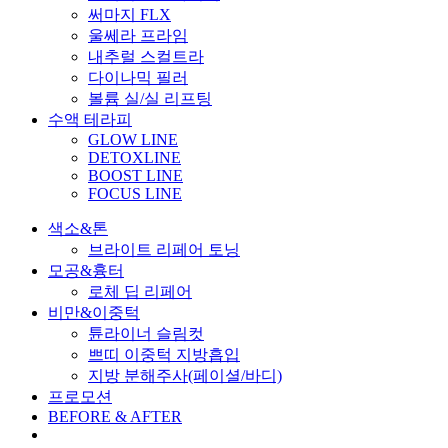
써마지 FLX
울쎄라 프라임
내추럴 스컬트라
다이나믹 필러
볼륨 실/실 리프팅
수액 테라피
GLOW LINE
DETOXLINE
BOOST LINE
FOCUS LINE
색소&톤
브라이트 리페어 토닝
모공&흉터
로체 딥 리페어
비만&이중턱
튠라이너 슬림컷
쁘띠 이중턱 지방흡입
지방 분해주사(페이셜/바디)
프로모션
BEFORE & AFTER
Menu