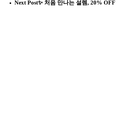
Next Post
✨ 처음 만나는 설렘, 20% OFF
로체의원
서울특별시 광진구 아차산로 563, 대한제지사옥 5층
대표
ㅣ 최성현
사업자 등록 번호
ㅣ 213 – 18 – 66035
TEL
ㅣ 02 – 6217 – 0707