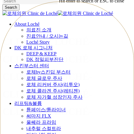
Hit enter to search or ESC to close
Search
Close
Search
Menu
About Loché
의료진 소개
진료안내 / 오시는길
CLINIC DE LOCHÉ
-
Loché Story
DK 로체 시그니처
DEEP & KEEP
CLINIC DE LOCHÉ
-
DK 정밀피부진단
스킨부스터 센터
로체by스킨딥 부스터
CLINIC DE LOCHÉ
-
로체 글로우 주사
로체 리커버 주사(리투오)
로체 콜라겐 주사(레티젠)
CLINIC DE LOCHÉ
-
로체 자가혈 성장인자 주사
리프팅&볼륨
CLINIC DE LOCHÉ
-
튠페이스/튠라이너
써마지 FLX
울쎄라 프라임
내추럴 스컬트라