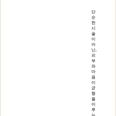
단
순
한
시
술
이
아
닌,
피
부
와
마
음
이
균
형
을
이
루
는