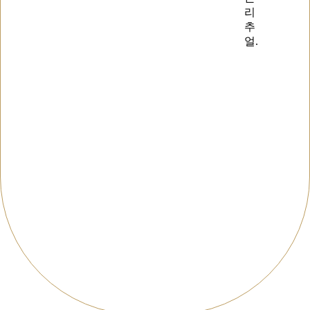
리
추
얼.