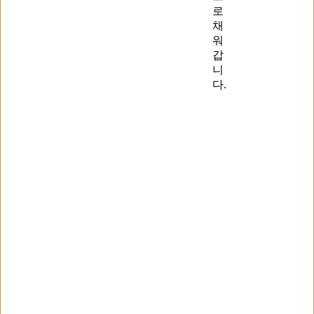
로
채
워
갑
니
다.