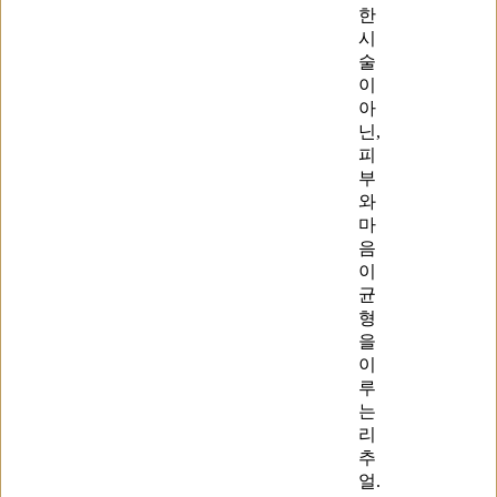
한
시
술
이
아
닌,
피
부
와
마
음
이
균
형
을
이
루
는
리
추
얼.