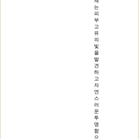
체
는
피
부
고
유
의
빛
을
발
견
하
고
자
연
스
러
운
투
명
함
으