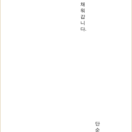
채
워
갑
니
다.
단
순