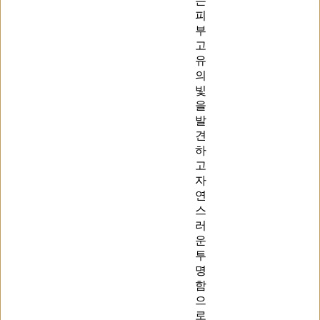
는
피
부
고
유
의
빛
을
발
견
하
고
자
연
스
러
운
투
명
함
으
로