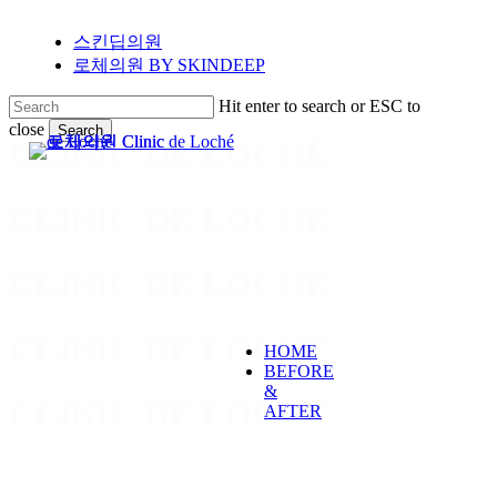
스킨딥의원
로체의원
BY SKINDEEP
Hit enter to search or ESC to
close
Search
CLINIC DE LOCHÉ
-
Close
Search
CLINIC DE LOCHÉ
-
CLINIC DE LOCHÉ
-
CLINIC DE LOCHÉ
-
HOME
BEFORE
&
CLINIC DE LOCHÉ
-
AFTER