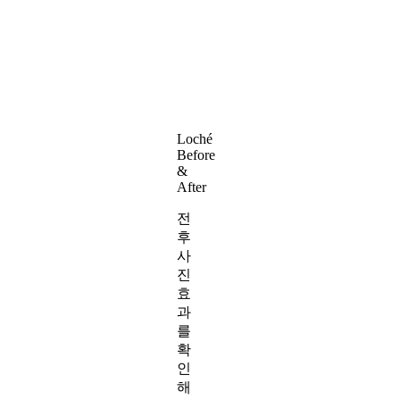
Loché
Before
&
After
전
후
사
진
효
과
를
확
인
해