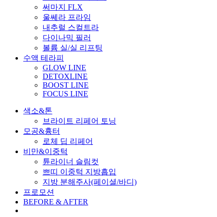
써마지 FLX
울쎄라 프라임
내추럴 스컬트라
다이나믹 필러
볼륨 실/실 리프팅
수액 테라피
GLOW LINE
DETOXLINE
BOOST LINE
FOCUS LINE
색소&톤
브라이트 리페어 토닝
모공&흉터
로체 딥 리페어
비만&이중턱
튠라이너 슬림컷
쁘띠 이중턱 지방흡입
지방 분해주사(페이셜/바디)
프로모션
BEFORE & AFTER
Menu