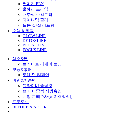
써마지 FLX
울쎄라 프라임
내추럴 스컬트라
다이나믹 필러
볼륨 실/실 리프팅
수액 테라피
GLOW LINE
DETOXLINE
BOOST LINE
FOCUS LINE
색소&톤
브라이트 리페어 토닝
모공&흉터
로체 딥 리페어
비만&이중턱
튠라이너 슬림컷
쁘띠 이중턱 지방흡입
지방 분해주사(페이셜/바디)
프로모션
BEFORE & AFTER
Menu