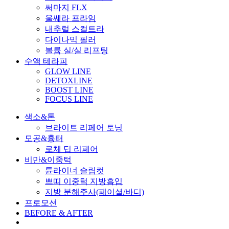
써마지 FLX
울쎄라 프라임
내추럴 스컬트라
다이나믹 필러
볼륨 실/실 리프팅
수액 테라피
GLOW LINE
DETOXLINE
BOOST LINE
FOCUS LINE
색소&톤
브라이트 리페어 토닝
모공&흉터
로체 딥 리페어
비만&이중턱
튠라이너 슬림컷
쁘띠 이중턱 지방흡입
지방 분해주사(페이셜/바디)
프로모션
BEFORE & AFTER
Menu